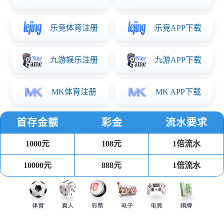
北京时间4月19日凌晨，欧联杯四分之一决赛次回合
战罢，阿森纳在主场通过点球大战淘汰波尔图，惊险
晋级半决赛。然而，这场比赛的争议判罚再度成为焦
点，尤其是阿森纳在关键时刻获得的点球机会，引发
了广泛讨论。事实上，本赛季欧联杯淘汰赛阶段，关
于裁判判罚的争议屡见不鲜，而阿森纳似乎成为了受
益最多的球队之一。以下是对近期几场争议判罚的盘
点。