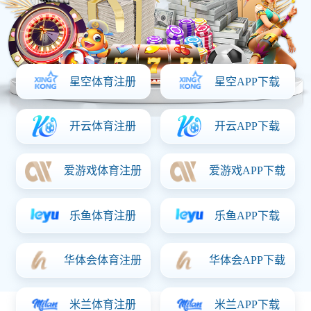
合同到期！CBA这6人失去顶
薪，郭艾伦领衔，郭士强爱徒
转会困难
2026-06-12 15:01
41 次阅读
首页
/
体育焦点